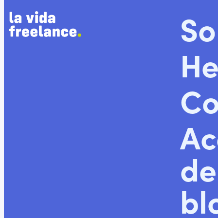
So
He
Co
Ac
de
bl