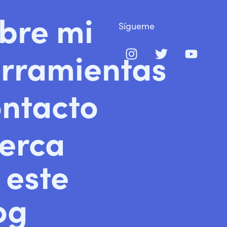
bre mi
Sígueme
rramientas
ntacto
erca
 este
og