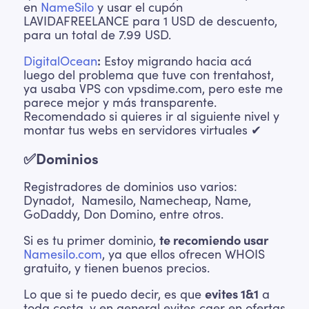
en
NameSilo
y usar el cupón
LAVIDAFREELANCE para 1 USD de descuento,
para un total de 7.99 USD.
DigitalOcean
:
Estoy migrando hacia acá
luego del problema que tuve con trentahost,
ya usaba VPS con vpsdime.com, pero este me
parece mejor y más transparente.
Recomendado si quieres ir al siguiente nivel y
montar tus webs en servidores virtuales ✔
✅Dominios
Registradores de dominios uso varios:
Dynadot, Namesilo, Namecheap, Name,
GoDaddy, Don Domino, entre otros.
Si es tu primer dominio,
te recomiendo usar
Namesilo.com
, ya que ellos ofrecen WHOIS
gratuito, y tienen buenos precios.
Lo que si te puedo decir, es que
evites 1&1
a
toda costa, y en general evites caer en ofertas