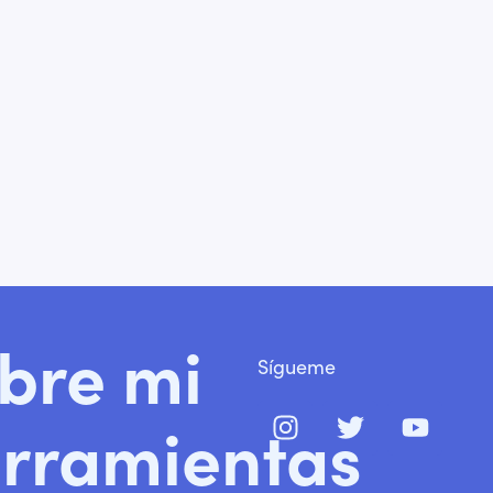
bre mi
Sígueme
rramientas